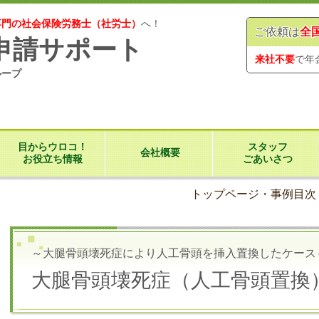
専門の社会保険労務士（社労士）
へ！
ご依頼は
全
申請サポート
来社不要
で年
ループ
目からウロコ！
スタッフ
会社概要
お役立ち情報
ごあいさつ
トップページ・事例目次
～
大腿骨頭壊死症により人工骨頭を挿入置換した
ケース
大腿骨頭壊死症（人工骨頭置換