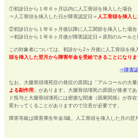
①初診日から１年６ヶ月以内に人工骨頭を挿入した場合
⇒人工
骨頭
を挿入した日が障害認定日＝
人工
骨頭
を挿入し
②初診日から１年６ヶ月後以降に人工関節を挿入した場合
⇒初診日から１年６ヶ月後が障害認定日＝原則のルールと
この対象者については、初診から2ヶ月後に人工骨頭を挿
頭を挿入した翌月から障害年金を受給できることになりま
⇒障害
なお、大腿骨頭壊死症の発症の原因は「アルコールの大量
よる副作用
」があります。大腿骨頭壊死の原因が後者であ
ド投与と大腿骨頭壊死には密接な関連（因果関係）が存在
変わってくることがありますので注意が必要です。
障害等級は障害厚生年金3級。人工骨頭を挿入した月の翌