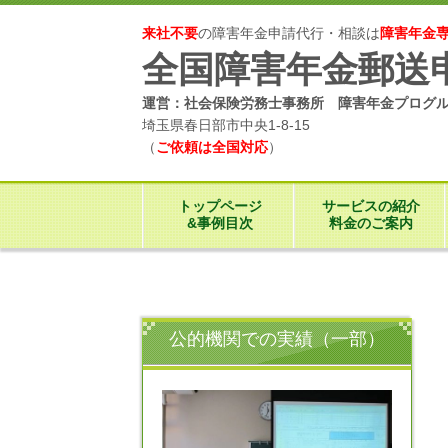
来社不要
の障害年金申請代行・相談は
障害年金
全国障害年金郵送
運営：社会保険労務士事務所 障害年金プログ
埼玉県春日部市中央1-8-15
（
ご依頼は全国対応
）
トップページ
サービスの紹介
&事例目次
料金のご案内
公的機関での実績（一部）