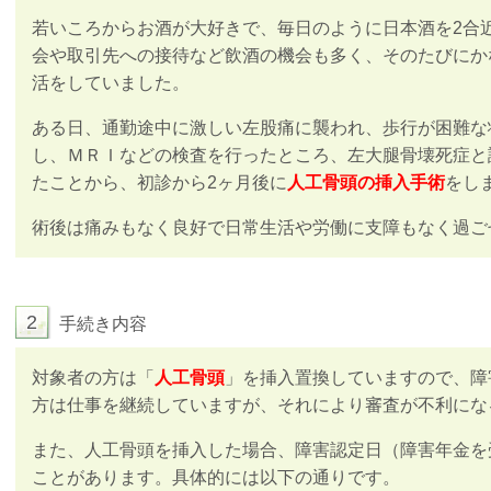
若いころからお酒が大好きで、毎日のように日本酒を
2
合
会や取引先への接待など飲酒の機会も多く、そのたびにか
活をしていました。
ある日、通勤途中に激しい左股痛に襲われ、歩行が困難な
し、ＭＲＩなどの検査を行ったところ、左大腿骨壊死症と
たことから、初診から2ヶ月後に
人工骨頭の挿入手術
をし
術後は痛みもなく良好で日常生活や労働に支障もなく過ご
2
手続き内容
対象者の方は「
人工骨頭
」を挿入置換していますので、障
方は仕事を継続していますが、それにより審査が不利にな
また、人工骨頭を挿入した場合、障害認定日（障害年金を
ことがあります。具体的には以下の通りです。