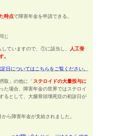
た時点
で障害年金を申請できる。
同じ
入していますので、①に該当し、
人工骨
す。
認定日についてはこちらをご覧ください。
摂取」の他に「
ステロイドの大量投与に
った場合、障害年金の世界ではステロイ
するとして、
大腿骨頭壊
死症
の初診日が
月から障害年金が支給されました。