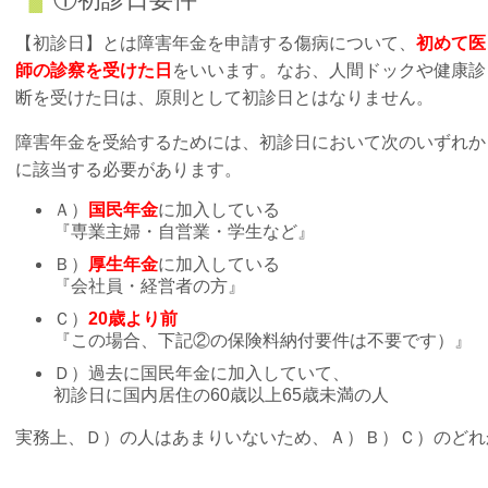
【初診日】とは障害年金を申請する傷病について、
初めて医
師の診察を受けた日
をいいます。なお、人間ドックや健康診
断を受けた日は、原則として初診日とはなりません。
障害年金を受給するためには、初診日において次のいずれか
に該当する必要があります。
Ａ）
国民年金
に加入している
『専業主婦・自営業・学生など』
Ｂ）
厚生年金
に加入している
『会社員・経営者の方』
Ｃ）
20歳より前
『この場合、下記②の保険料納付要件は不要です）』
Ｄ）過去に国民年金に加入していて、
初診日に国内居住の60歳以上65歳未満の人
実務上、Ｄ）の人はあまりいないため、Ａ）Ｂ）Ｃ）のどれ