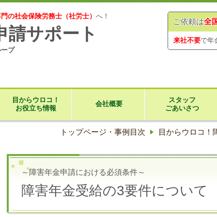
専門の社会保険労務士（社労士）
へ！
ご依頼は
全
申請サポート
来社不要
で年
ループ
目からウロコ！
スタッフ
会社概要
お役立ち情報
ごあいさつ
トップページ・事例目次
目からウロコ！
～障害年金申請における必須条件～
障害年金受給の3要件について