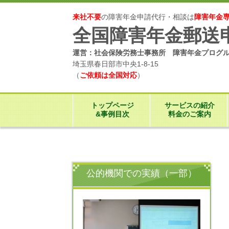
来社不要
の障害年金申請代行・相談は
障害年金
全国障害年金郵送
運営：社会保険労務士事務所 障害年金プログ
埼玉県春日部市中央1-8-15
（
ご依頼は全国対応
）
トップページ
サービスの紹介
&事例目次
料金のご案内
公的機関での実績（一部）