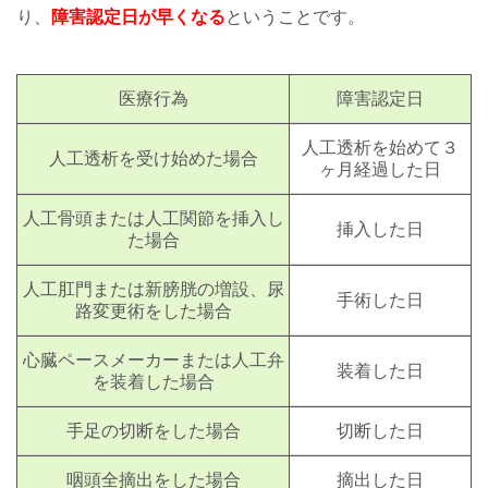
り、
障害認定日が早くなる
ということです。
医療行為
障害認定日
人工透析を始めて３
人工透析を受け始めた場合
ヶ月経過した日
人工骨頭または人工関節を挿入し
挿入した日
た場合
人工肛門または新膀胱の増設、尿
手術した日
路変更術をした場合
心臓ペースメーカーまたは人工弁
装着した日
を装着した場合
手足の切断をした場合
切断した日
咽頭全摘出をした場合
摘出した日