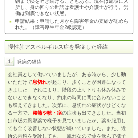
朝まで痰を吐き続けることもある。現在は施設に入
所し、身の回りの世話は看護士や介護士が行う。労
働は到底できない状態。
申請結果：申請した月から障害年金の支給が認めら
れた。（障害厚生年金2級認定）
慢性肺アスペルギルス症を発症した経緯
1
発病の経緯
会社員として働いていましたが、ある時から、少し動
いただけで
息切れ
が起こり、歩くことが困難になって
きました。それにより、階段の上り下りも休み休みで
ないとできなくなり、約束の時間に間に合わないこと
も増えてきました。次第に、息切れの症状がひどくな
る一方で、
発熱や咳・痰
の症状も出てきました。当初
は市販の風邪薬で様子を見ていましたが、薬を服用し
ても全く改善しない状態が続いていました。また、近
所の内科を受診しても、「風邪なので薬を飲んで様子