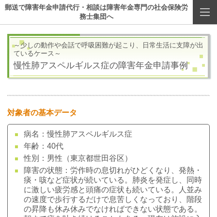
郵送で障害年金申請代行・相談は障害年金専門の社会保険労
務士集団へ
～少しの動作や会話で呼吸困難が起こり、日常生活に支障が出
ているケース
～
慢性肺アスペルギルス症の障害年金申請事例
対象者の基本データ
病名：慢性肺アスペルギルス症
年齢：40代
性別：男性（東京都世田谷区）
障害の状態：労作時の息切れがひどくなり、発熱・
痰・咳など症状が続いている。肺炎を発症し、同時
に激しい疲労感と頭痛の症状も続いている。人並み
の速度で歩行するだけで息苦しくなっており、階段
の昇降も休み休みでなければできない状態である。